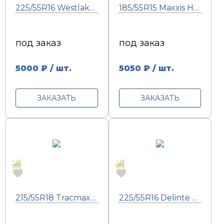
225/55R16 Westlake Zuper Eco Z-108 95V
185/55R15 Maxxis HP6 Premitra XL 86V
под заказ
под заказ
5000
₽ / шт.
5050
₽ / шт.
ЗАКАЗАТЬ
ЗАКАЗАТЬ
215/55R18 Tracmax X-Privilo TX3 HP 99V
225/55R16 Delinte DS2 XL 99W